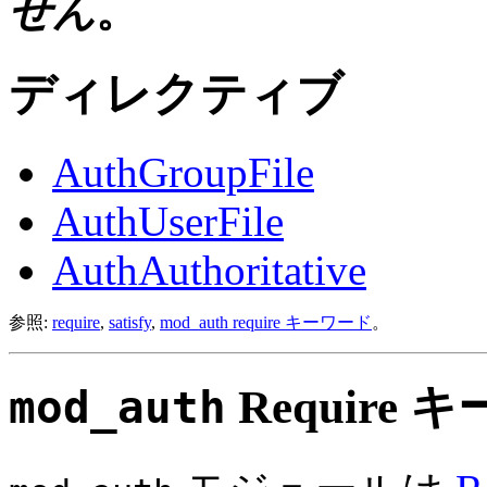
せん
。
ディレクティブ
AuthGroupFile
AuthUserFile
AuthAuthoritative
参照:
require
,
satisfy
,
mod_auth require キーワード
。
mod_auth
Require 