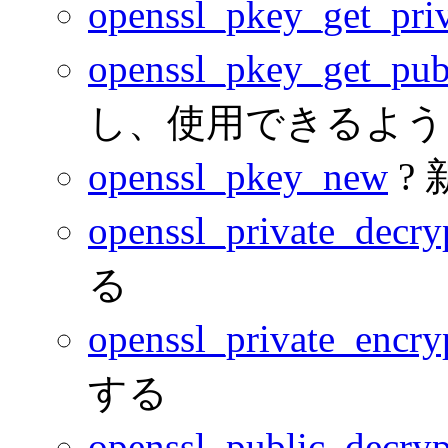
openssl_pkey_get_pri
openssl_pkey_get_pub
し、使用できるよう
openssl_pkey_new
?
openssl_private_decry
る
openssl_private_encry
する
openssl_public_decryp