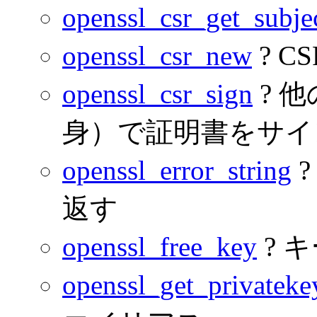
openssl_csr_get_subje
openssl_csr_new
? C
openssl_csr_sign
? 
身）で証明書をサイ
openssl_error_string
?
返す
openssl_free_key
? 
openssl_get_privateke