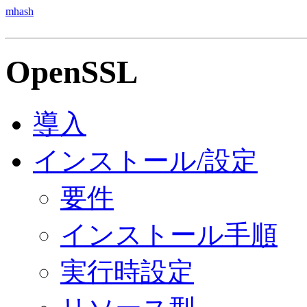
mhash
OpenSSL
導入
インストール/設定
要件
インストール手順
実行時設定